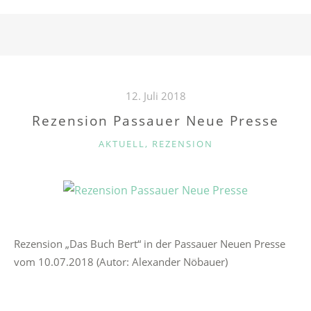
N
12. Juli 2018
Rezension Passauer Neue Presse
K
AKTUELL
,
REZENSION
A
T
E
G
O
R
Rezension „Das Buch Bert“ in der Passauer Neuen Presse
I
vom 10.07.2018 (Autor: Alexander Nöbauer)
E
N