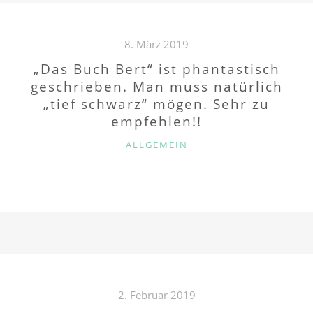
8. März 2019
„Das Buch Bert“ ist phantastisch
geschrieben. Man muss natürlich
„tief schwarz“ mögen. Sehr zu
empfehlen!!
K
ALLGEMEIN
A
T
E
G
O
R
I
E
N
2. Februar 2019