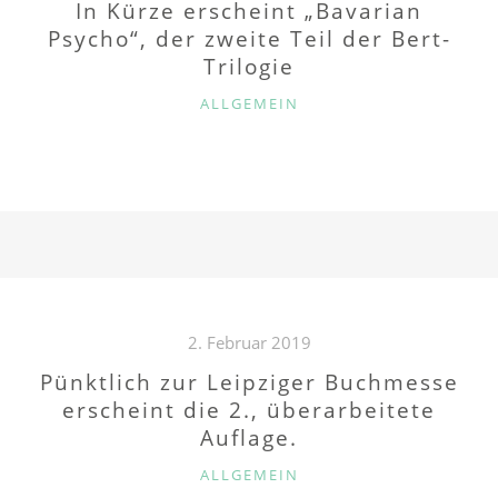
In Kürze erscheint „Bavarian
Psycho“, der zweite Teil der Bert-
Trilogie
K
ALLGEMEIN
A
T
E
G
O
R
I
E
N
2. Februar 2019
Pünktlich zur Leipziger Buchmesse
erscheint die 2., überarbeitete
Auflage.
K
ALLGEMEIN