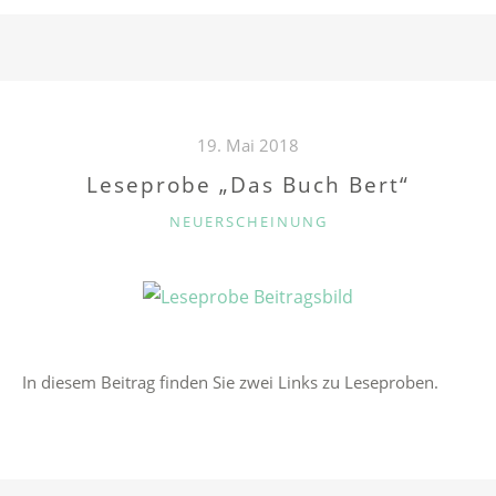
19. Mai 2018
Leseprobe „Das Buch Bert“
K
NEUERSCHEINUNG
A
T
E
G
O
R
In diesem Beitrag finden Sie zwei Links zu Leseproben.
I
E
N