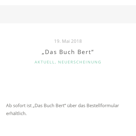
19. Mai 2018
„Das Buch Bert“
K
AKTUELL
,
NEUERSCHEINUNG
A
T
E
G
O
R
Ab sofort ist „Das Buch Bert“ über das Bestellformular
I
erhältlich.
E
N