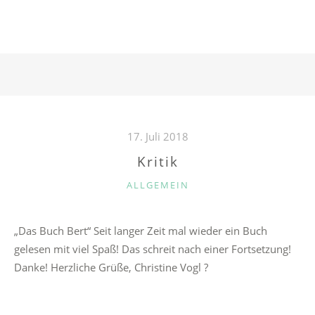
A
T
E
G
O
R
I
E
N
17. Juli 2018
Kritik
K
ALLGEMEIN
A
T
„Das Buch Bert“ Seit langer Zeit mal wieder ein Buch
E
gelesen mit viel Spaß! Das schreit nach einer Fortsetzung!
G
O
Danke! Herzliche Grüße, Christine Vogl ?
R
I
E